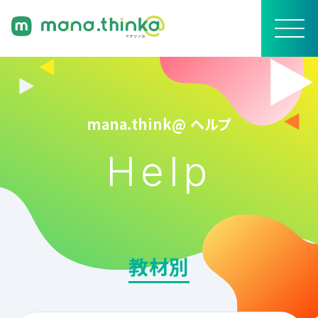
mana.think@ ヘルプ
Help
教材別